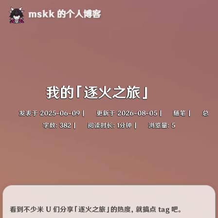
mskk 的个人博客
我的「逐火之旅」
发表于
2025-06-09
|
更新于
2026-08-05
|
随笔
|
总
字数:
382
|
阅读时长:
1分钟
|
浏览量:
5
看到不少米 U 们分享「逐火之旅」的热度，就搞点 tag 吧。