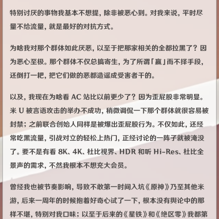
特别讨厌的事物我基本不想提，除非被恶心到。对我来说，平时尽
量不给流量，就是最好的对抗方式。
为啥我对那个群体如此厌恶，以至于把那家相关的全都拉黑了？因
为恶心至极。那个群体不仅总搞寄生，为了所谓「赢」而不择手段，
还倒打一耙，把它们做的恶都造谣成受害者干的。
以及，我现在为啥看 AC 站比以前更少了？因为歪屁股非常明显。
米 U 被言语攻击的举办不成功，稍微调侃一下那个群体就很容易被
封禁；之前联合创始人同样是被爆出歪屁股行为。不仅如此，还经
常吃黑流量，引战对立的轻松上热门，正经讨论的一阵子就被淹没
了。要不是有看 8K、4K、杜比视界、HDR 和听 Hi-Res、杜比全
景声的需求，不然我根本不想充大会员。
曾经我也被节奏影响，导致不敢第一时间入坑《原神》乃至其他米
游，后来一周年的时候抱着好奇心试了一下，根本没有舆论中的那
样不堪，特别对我口味；以至于后来的《星铁》和《绝区零》我都第