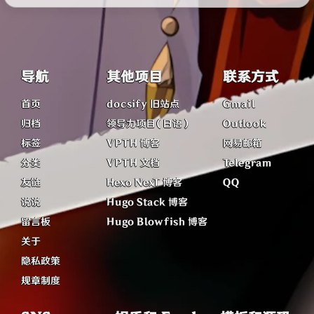
导航
其他项目
联系方式
首页
docsify 旧站点
Gmail
归档
领导力项目（日语）
Outlook
标签
VPTH 博客
网易邮箱
分类
VPTH 文档
Telegram
友链
Hexo NexT 博客
QQ
说说
Hugo Stack 博客
留言板
Hugo Blowfish 博客
关于
隐私政策
规章制度