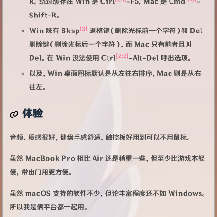
R。绕过缓存在 Win 是 Ctrl
-F5，Mac 是 Cmd
-
Shift-R。
[3]
Win 既有 Bksp
退格键（删除光标前一个字符）和 Del
删除键（删除光标后一个字符），而 Mac 只有前者且叫
[2:2]
Del。在 Win 没法使用 Ctrl
-Alt-Del 呼出选项。
以及，Win 桌面图标默认是从左往右排序，Mac 则是从右
往左。
体验
音频、质感很好，键盘手感舒适，触控板好用到可以不用鼠标。
虽然 MacBook Pro 相比 Air 还是稍重一些，但至少比游戏本轻
便，带出门用更方便。
虽然 macOS 支持的软件不少，但论丰富程度还不如 Windows。
所以我是俩平台都一起用。