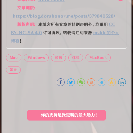
文章链接:
https://blog.dorahonor.me/posts/379840528/
版权声明:
本博客所有文章除特别声明外，均采用
CC
BY-NC-SA 4.0
许可协议。转载请注明来源
mskk 的个人
博客
！
Mac
Windows
数码
体验
MacBook
笔电
你的支持是我更新的最大动力！