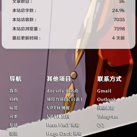
文章数目 :
36
本站总字数 :
24.9k
本站访客数 :
7035
本站总浏览量 :
7598
最后更新时间 :
4 天前
导航
其他项目
联系方式
首页
docsify 旧站点
Gmail
归档
领导力项目（日语）
Outlook
标签
VPTH 博客
网易邮箱
分类
VPTH 文档
Telegram
友链
Hexo NexT 博客
QQ
说说
Hugo Stack 博客