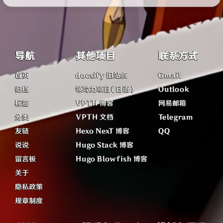
导航
其他项目
联系方式
首页
docsify 旧站点
Gmail
归档
领导力项目（日语）
Outlook
标签
VPTH 博客
网易邮箱
分类
VPTH 文档
Telegram
友链
Hexo NexT 博客
QQ
说说
Hugo Stack 博客
留言板
Hugo Blowfish 博客
关于
隐私政策
规章制度