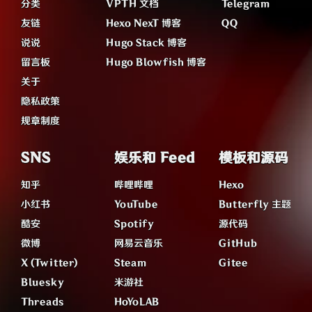
分类
VPTH 文档
Telegram
友链
Hexo NexT 博客
QQ
说说
Hugo Stack 博客
留言板
Hugo Blowfish 博客
关于
隐私政策
规章制度
SNS
娱乐和 Feed
模板和源码
知乎
哔哩哔哩
Hexo
小红书
YouTube
Butterfly 主题
酷安
Spotify
源代码
微博
网易云音乐
GitHub
X (Twitter)
Steam
Gitee
Bluesky
米游社
Threads
HoYoLAB